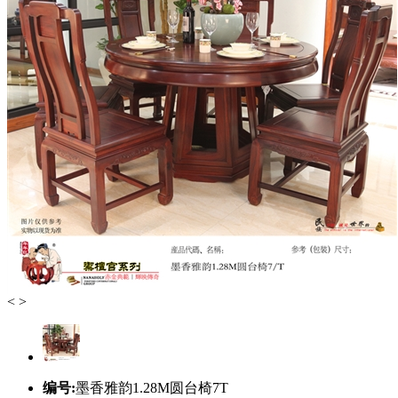
<
>
编号:
墨香雅韵1.28M圆台椅7T