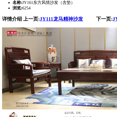
名称:
JY161东方风情沙发（含垫）
浏览:
6254
详情介绍
上一页:
JY111龙马精神沙发
下一页:
J