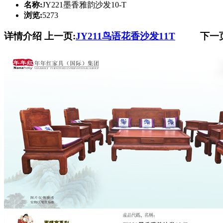
名称:
JY221墨香雅韵沙发10-T
浏览:
5273
详情介绍
上一页:
JY211鸟语花香沙发11T
下一页