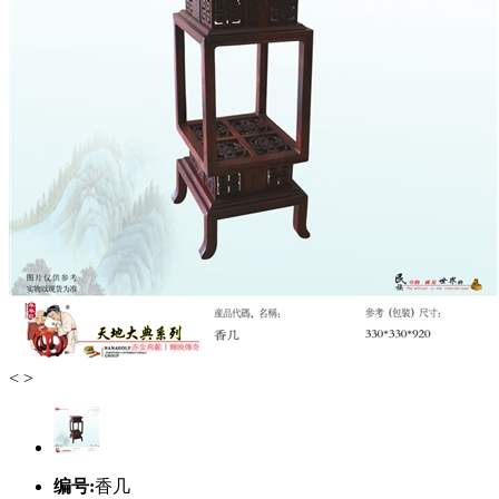
<
>
编号:
香几