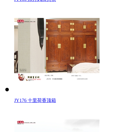
JY176 十里荷香顶箱