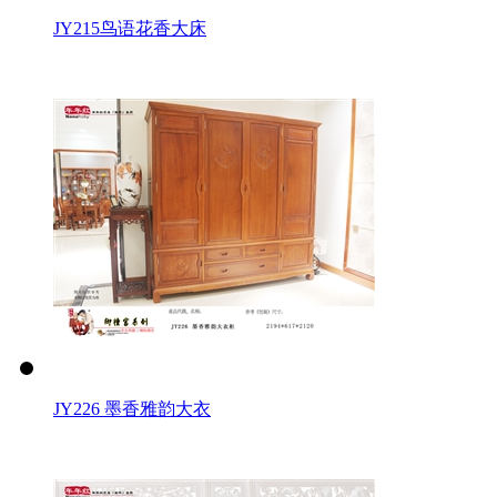
JY215鸟语花香大床
JY226 墨香雅韵大衣