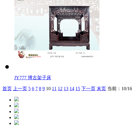
JY777 博古架子床
首页
上一页
5
6
7
8
9
10
11
12
13
14
15
下一页
末页
当前：10/16