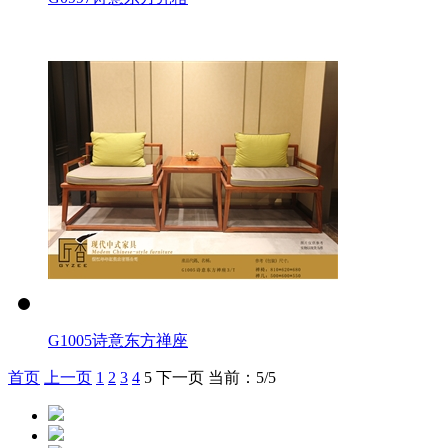
G1005诗意东方禅座
首页
上一页
1
2
3
4
5
下一页
当前：5/5