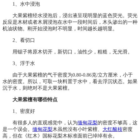
1、水中浸泡
大果紫檀经水浸泡后，浸出液呈现明显的蓝色荧光。荧光
反应是木材或者木屑浸泡在水中一段时间后，木头渗出的一种
机油状物。刚开始浸泡时不明显，时间越长越明显。
2、看切口
用锯子将原木切开，新切口，油性少，粗糙，无光滑。
3、浮于水
由于大果紫檀的气干密度为0.80-0.86克/立方厘米，小于
水的密度。所以，可取一块料置于水中，看去浮沉状态。如果
沉于水，则绝对不是大果紫檀。
大果紫檀有哪些特点
1、密度好
有很多人的直观感觉中，认为
缅甸花梨
的密度不够高，这
是一个误会。
缅甸花梨
木虽然没有小叶紫檀、
大红酸枝
密度
高，但在《红木》国标花梨木标准面前已绰绰有余。