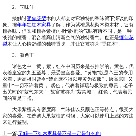
2、气味佳
接触过
缅甸花梨
木的人都会对它独特的香味留下深该的印
象。据
年年红
红木家具
了解，作为紫檀属花梨木类木材，它有
檀香味，但又和檀香紫檀(小叶紫檀)的气味有所不同，是一种
淡雅的檀香，混合着高山清新空气的独特香气。也正是
缅甸花
梨
木让人心情舒缓的独特香味，才让它被称为“香红木”。
3、颜色正
诸色之中，黄，紫，红在中国历来是被推崇的。黄色，代
表着皇室的九五至尊，最受皇室喜爱。“黄袍”就是帝王的专用
衣着，唐高祖时曾令“禁止庶不得以赤黄为衣服”，唐高宗时又
重申“一切不许着黄”。紫色，代表着祥瑞与极致的尊贵，老子
出关时的“紫气东来”，故宫被称为“紫禁城”。红色，代表着民
间的富足丰裕。
大果紫檀具有密度高、气味佳以及颜色正等特点，很受大
家的喜爱。在选购大果紫檀的时候，大家可以使用上述的方法
来进行鉴别。
上一篇:
了解一下红木家具是不是一定是红色的