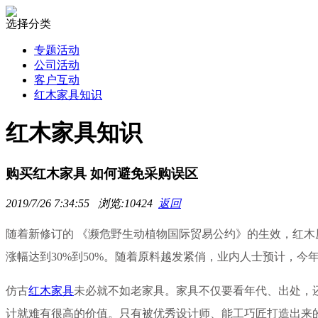
选择分类
专题活动
公司活动
客户互动
红木家具知识
红木家具知识
购买红木家具 如何避免采购误区
2019/7/26 7:34:55 浏览:10424
返回
随着新修订的 《濒危野生动植物国际贸易公约》的生效，红
涨幅达到30%到50%。随着原料越发紧俏，业内人士预计，今
仿古
红木家具
未必就不如老家具。家具不仅要看年代、出处，
计就难有很高的价值。只有被优秀设计师、能工巧匠打造出来