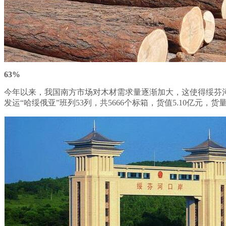
63%
今年以来，我国南方市场对木材需求量逐渐加大，这使得绥芬
发运“哈绥俄亚”班列53列，共5666个标箱，货值5.10亿元，货