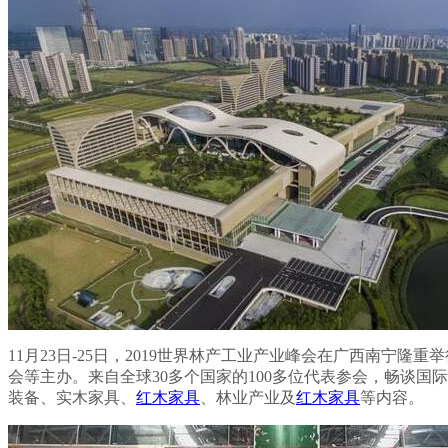
11月23日-25日，2019世界林产工业产业峰会在广西南
会等主办。来自全球30多个国家的100多位代表参会，畅谈
装备、实木家具、
红木家具
、林业产业及
红木家具
等内容。