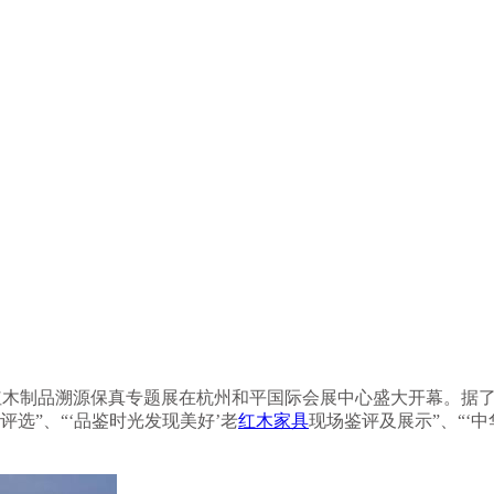
红木制品溯源保真专题展在杭州和平国际会展中心盛大开幕。据了
选”、“‘品鉴时光发现美好’老
红木家具
现场鉴评及展示”、“‘