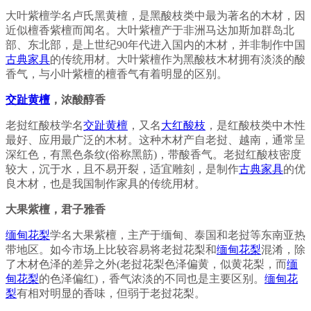
大叶紫檀学名卢氏黑黄檀，是黑酸枝类中最为著名的木材，因
近似檀香紫檀而闻名。大叶紫檀产于非洲马达加斯加群岛北
部、东北部，是上世纪90年代进入国内的木材，并非制作中国
古典家具
的传统用材。大叶紫檀作为黑酸枝木材拥有淡淡的酸
香气，与小叶紫檀的檀香气有着明显的区别。
交趾黄檀
，浓酸醇香
老挝红酸枝学名
交趾黄檀
，又名
大红酸枝
，是红酸枝类中木性
最好、应用最广泛的木材。这种木材产自老挝、越南，通常呈
深红色，有黑色条纹(俗称黑筋)，带酸香气。老挝红酸枝密度
较大，沉于水，且不易开裂，适宜雕刻，是制作
古典家具
的优
良木材，也是我国制作家具的传统用材。
大果紫檀，君子雅香
缅甸花梨
学名大果紫檀，主产于缅甸、泰国和老挝等东南亚热
带地区。如今市场上比较容易将老挝花梨和
缅甸花梨
混淆，除
了木材色泽的差异之外(老挝花梨色泽偏黄，似黄花梨，而
缅
甸花梨
的色泽偏红)，香气浓淡的不同也是主要区别。
缅甸花
梨
有相对明显的香味，但弱于老挝花梨。