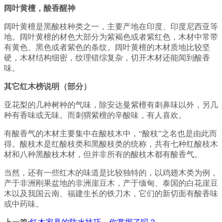
阔叶黄檀，酸香醒神
阔叶黄檀是黑酸枝种类之一，主要产地在印度、印度尼西亚等
地。阔叶黄檀的材色大部分为紫褐色或者紫红色，木材中常带
有黄色、黑色或者紫色的条纹。阔叶黄檀的木材质地比较坚
硬，木材结构细密，纹理错综复杂，切开木材还能闻到酸香
味。
其它红木榜说明（部分）
亚花梨的几种树种的气味，除安达曼紫檀有刺鼻味以外，另几
种有香味或无味。而刺猬紫檀的辛酸味，有人喜欢。
有酸香气的木材主要集中在酸枝木中，“酸枝”之名也是由此而
得。酸枝木是红酸枝类和黑酸枝类的统称，共有七种红酸枝木
材和八种黑酸枝木材，但并非所有的酸枝木都有酸香气。
当然，还有一些红木的味道是比较独特的，以鸡翅木类为例，
产于非洲刚果盆地的非洲崖豆木，产于缅甸、泰国的白花崖豆
木以及我国云南、福建生长的铁刀木，它们的新切面有酸香味
或中药味。