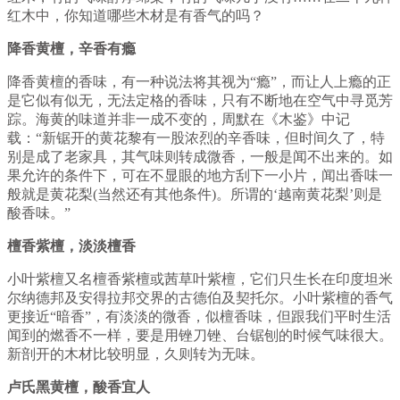
红木中，你知道哪些木材是有香气的吗？
降香黄檀，辛香有瘾
降香黄檀的香味，有一种说法将其视为“瘾”，而让人上瘾的正
是它似有似无，无法定格的香味，只有不断地在空气中寻觅芳
踪。海黄的味道并非一成不变的，周默在《木鉴》中记
载：“新锯开的黄花黎有一股浓烈的辛香味，但时间久了，特
别是成了老家具，其气味则转成微香，一般是闻不出来的。如
果允许的条件下，可在不显眼的地方刮下一小片，闻出香味一
般就是黄花梨(当然还有其他条件)。所谓的‘越南黄花梨’则是
酸香味。”
檀香紫檀，淡淡檀香
小叶紫檀又名檀香紫檀或茜草叶紫檀，它们只生长在印度坦米
尔纳德邦及安得拉邦交界的古德伯及契托尔。小叶紫檀的香气
更接近“暗香”，有淡淡的微香，似檀香味，但跟我们平时生活
闻到的燃香不一样，要是用锉刀锉、台锯刨的时候气味很大。
新剖开的木材比较明显，久则转为无味。
卢氏黑黄檀，酸香宜人