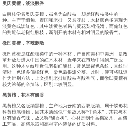
奥氏黄檀，淡淡酸香
白酸枝学名奥氏黄檀，虽名为白酸枝，却是红酸枝类中的一
种。主产于缅甸、泰国和老挝，又名花枝，木材颜色多表现为
淡黄色或淡红色，其中淡黄色者易与黄花梨相混淆，而偏红色
的则近似老挝红酸枝，新剖开的木材有相对明显的酸香气。
微凹黄檀，辛辣刺激
微凹黄檀是红酸枝类中的一种木材，产自南美和中美洲，是改
革开放后进入中国的红木木材，近年来在市场中得到广泛应
用。这种木材纹理近似老挝红酸枝，常见黑褐色条纹，且纹理
清晰，色泽多偏橘红色，染色后很难分辨。此时，便可将味道
作为辨别方法，上文提到老挝红酸枝有酸香气，而微凹黄檀有
较为浓郁的辛辣味，区别比较明显。
黑黄檀，花木有酸香
黑黄檀又名版纳黑檀，主产地为云南的西双版纳。属于蝶形花
科黄檀属植物，因其木质酷似牛角故又称“牛角木”，其花与木
材有酸香气味，故又称“酸香树”。心材是制作高档家具、高档
工艺品、高档乐器和高档室内装修的优质材料。