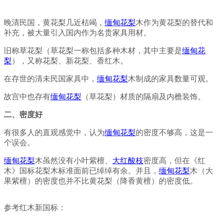
晚清民国，黄花梨几近枯竭，
缅甸花梨
木作为黄花梨的替代和
补充，被大量引入国内作为名贵家具用材。
旧称草花梨（草花梨一称包括多种木材，其中主要是
缅甸花
梨
），又称花梨、新花梨、香红木。
在存世的清未民国家具中，
缅甸花梨
木制成的家具数量可观。
故宫中也存有
缅甸花梨
（草花梨）材质的隔扇及内檐装饰。
二、密度好
有很多人的直观感觉中，认为
缅甸花梨
的密度不够高，这是一
个误会。
缅甸花梨
木虽然没有小叶紫檀、
大红酸枝
密度高，但在《红
木》国标花梨木标准面前已绰绰有余。
并且，
缅甸花梨
木（大
果紫檀）的密度也并不比黄花梨（降香黄檀）的密度低。
参考红木新国标：