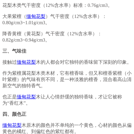
花梨木类气干密度（12%含水率）标准：0.76g/cm3。
大果紫檀（
缅甸花梨
）气干密度（12%含水率）：
0.80g/cm3~1.01g/cm3。
降香黄檀（黄花梨）气干密度（12%含水率）：
0.82g/cm3~0.94g/cm3。
三、气味佳
接触过
缅甸花梨
木的人都会对它独特的香味留下深刻的印象。
作为紫檀属花梨木类木材，它有檀香味，但又和檀香紫檀（小
叶紫檀）的气味有所不同，是一种淡雅的檀香，混合着高山清
新空气的独特香气。
也正是
缅甸花梨
木让人心情舒缓的独特香味，才让它被称
为“香红木”。
四、颜色正
缅甸花梨
木原木的颜色并不单纯的一个黄色，心材的颜色从偏
黄色的橘红、到偏红色的紫红都有。