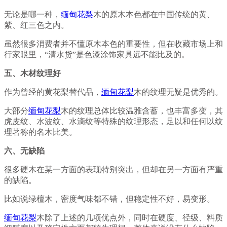
无论是哪一种，
缅甸花梨
木的原木本色都在中国传统的黄、
紫、红三色之内。
虽然很多消费者并不懂原木本色的重要性，但在收藏市场上和
行家眼里，“清水货”是色漆涂饰家具远不能比及的。
五、木材纹理好
作为曾经的黄花梨替代品，
缅甸花梨
木的纹理无疑是优秀的。
大部分
缅甸花梨
木的纹理总体比较温雅含蓄，也丰富多变，其
虎皮纹、水波纹、水滴纹等特殊的纹理形态，足以和任何以纹
理著称的名木比美。
六、无缺陷
很多硬木在某一方面的表现特别突出，但却在另一方面有严重
的缺陷。
比如说绿檀木，密度气味都不错，但稳定性不好，易变形。
缅甸花梨
木除了上述的几项优点外，同时在硬度、径级、料质