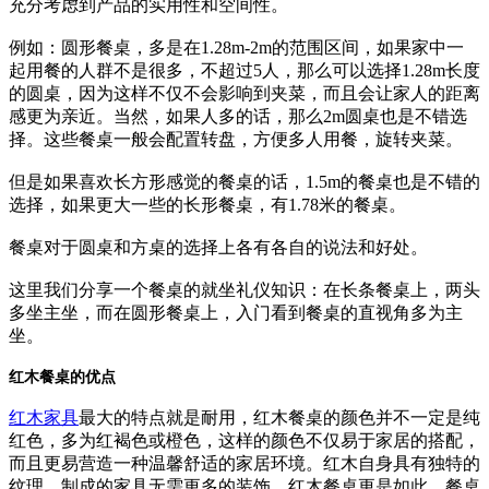
充分考虑到产品的实用性和空间性。
例如：圆形餐桌，多是在1.28m-2m的范围区间，如果家中一
起用餐的人群不是很多，不超过5人，那么可以选择1.28m长度
的圆桌，因为这样不仅不会影响到夹菜，而且会让家人的距离
感更为亲近。当然，如果人多的话，那么2m圆桌也是不错选
择。这些餐桌一般会配置转盘，方便多人用餐，旋转夹菜。
但是如果喜欢长方形感觉的餐桌的话，1.5m的餐桌也是不错的
选择，如果更大一些的长形餐桌，有1.78米的餐桌。
餐桌对于圆桌和方桌的选择上各有各自的说法和好处。
这里我们分享一个餐桌的就坐礼仪知识：在长条餐桌上，两头
多坐主坐，而在圆形餐桌上，入门看到餐桌的直视角多为主
坐。
红木餐桌的优点
红木家具
最大的特点就是耐用，红木餐桌的颜色并不一定是纯
红色，多为红褐色或橙色，这样的颜色不仅易于家居的搭配，
而且更易营造一种温馨舒适的家居环境。红木自身具有独特的
纹理，制成的家具无需更多的装饰，红木餐桌更是如此，餐桌