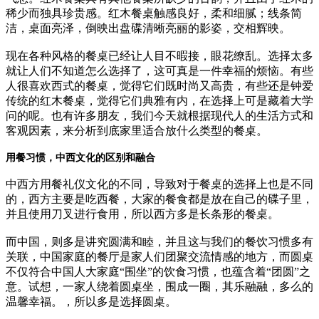
稀少而独具珍贵感。红木餐桌触感良好，柔和细腻；线条简
洁，桌面亮泽，倒映出盘碟清晰亮丽的影姿，交相辉映。
现在各种风格的餐桌已经让人目不暇接，眼花缭乱。选择太多
就让人们不知道怎么选择了，这可真是一件幸福的烦恼。有些
人很喜欢西式的餐桌，觉得它们既时尚又高贵，有些还是钟爱
传统的红木餐桌，觉得它们典雅有内，在选择上可是藏着大学
问的呢。也有许多朋友，我们今天就根据现代人的生活方式和
客观因素，来分析到底家里适合放什么类型的餐桌。
用餐习惯，中西文化的区别和融合
中西方用餐礼仪文化的不同，导致对于餐桌的选择上也是不同
的，西方主要是吃西餐，大家的餐食都是放在自己的碟子里，
并且使用刀叉进行食用，所以西方多是长条形的餐桌。
而中国，则多是讲究圆满和睦，并且这与我们的餐饮习惯多有
关联，中国家庭的餐厅是家人们团聚交流情感的地方，而圆桌
不仅符合中国人大家庭“围坐”的饮食习惯，也蕴含着“团圆”之
意。试想，一家人绕着圆桌坐，围成一圈，其乐融融，多么的
温馨幸福。，所以多是选择圆桌。