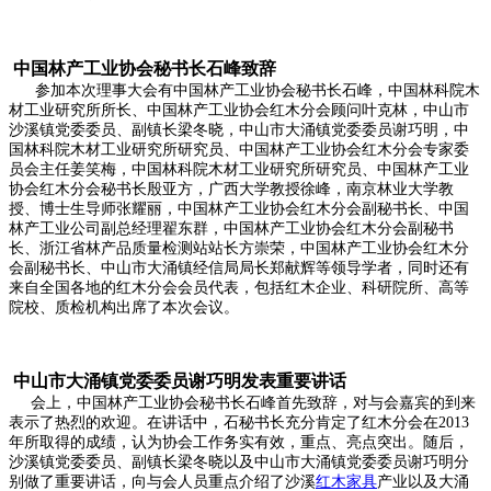
中国林产工业协会秘书长石峰致辞
参加本次理事大会有中国林产工业协会秘书长石峰，中国林科院木
材工业研究所所长、中国林产工业协会红木分会顾问叶克林，中山市
沙溪镇党委委员、副镇长梁冬晓，中山市大涌镇党委委员谢巧明，中
国林科院木材工业研究所研究员、中国林产工业协会红木分会专家委
员会主任姜笑梅，中国林科院木材工业研究所研究员、中国林产工业
协会红木分会秘书长殷亚方，广西大学教授徐峰，南京林业大学教
授、博士生导师张耀丽，中国林产工业协会红木分会副秘书长、中国
林产工业公司副总经理翟东群，中国林产工业协会红木分会副秘书
长、浙江省林产品质量检测站站长方崇荣，中国林产工业协会红木分
会副秘书长、中山市大涌镇经信局局长郑献辉等领导学者，同时还有
来自全国各地的红木分会会员代表，包括红木企业、科研院所、高等
院校、质检机构出席了本次会议。
中山市大涌镇党委委员谢巧明发表重要讲话
会上，中国林产工业协会秘书长石峰首先致辞，对与会嘉宾的到来
表示了热烈的欢迎。在讲话中，石秘书长充分肯定了红木分会在2013
年所取得的成绩，认为协会工作务实有效，重点、亮点突出。随后，
沙溪镇党委委员、副镇长梁冬晓以及中山市大涌镇党委委员谢巧明分
别做了重要讲话，向与会人员重点介绍了沙溪
红木家具
产业以及大涌